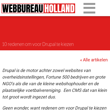
Gepost op 25 juli 2017
Overslaan en naar de algemene inhoud gaan
Ons werk
Diensten
10 redenen om voor Drupal te kiezen
Over Drupal
Over ons
« Alle artikelen
Artikelen
Drupal is de motor achter zowel websites van
overheidsinstellingen, Fortune 500 bedrijven en grote
Tarieven
NGO’s als die van de kleine webshophouder en de
plaatselijke voetbalvereniging. Een CMS dat van klein
Contact
tot groot wordt ingezet dus.
Geen wonder, want redenen om voor Drupal te kiezen