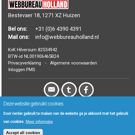
Bestevaer 18, 1271 XZ Huizen
Bel ons:
+31 (0)6 4390 4391
Mail ons:
info@webbureauholland.nl
KvK Hilversum
82534942
BTW-id
NL001906465B24
Privacyverklaring
-
Algemene voorwaarden
Inloggen PMS
© Webbureau Holland B.V. 2006 - 2024
Deze website gebruikt cookies
FAQ
|
Drupal Woordenboek
|
Artikelen
|
Nieuws
|
Sitemap
Door verder gebruik te maken van de website ga je akkoord met het gebruik
Meer informatie
van cookies.
Accept all cookies