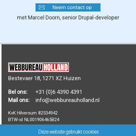
Neem contact op
met Marcel Doorn, senior Drupal-developer
Bestevaer 18, 1271 XZ Huizen
Bel ons:
+31 (0)6 4390 4391
Mail ons:
info@webbureauholland.nl
KvK Hilversum
82534942
BTW-id
NL001906465B24
Privacyverklaring
-
Algemene voorwaarden
Deze website gebruikt cookies
Inloggen PMS