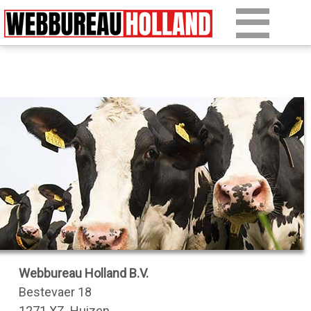
Overslaan en naar de algemene inhoud gaan
Ons werk
Diensten
Over Drupal
Over ons
Artikelen
Tarieven
Contact
Webbureau Holland B.V.
Bestevaer 18
1271 XZ Huizen