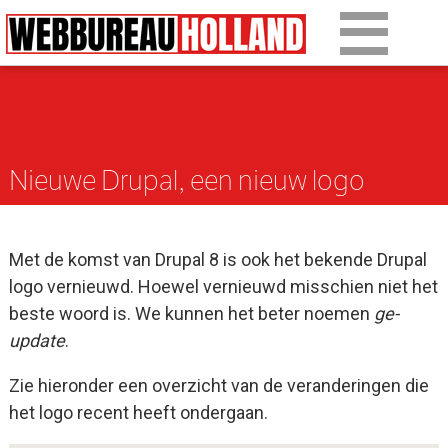
Gepost op 22 februari 2016
Overslaan en naar de algemene inhoud gaan
Ons werk
Diensten
Nieuwe Drupal, een nieuw logo
Over Drupal
Over ons
Met de komst van Drupal 8 is ook het bekende Drupal
Artikelen
logo vernieuwd. Hoewel vernieuwd misschien niet het
beste woord is. We kunnen het beter noemen
ge-
Tarieven
update
.
Contact
Zie hieronder een overzicht van de veranderingen die
het logo recent heeft ondergaan.