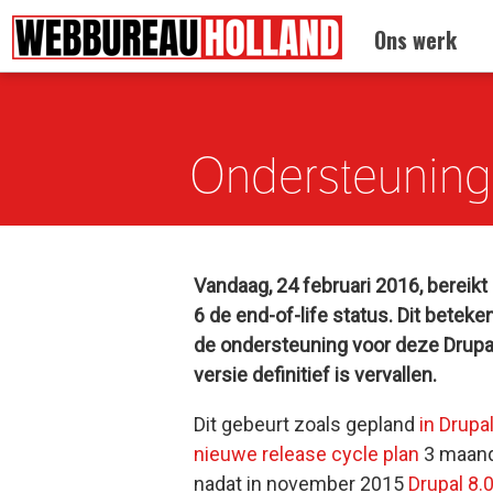
Terug naar:
Informatie
//
Drupal nieuws
Ons werk
Overslaan en naar de algemene inhoud gaan
Ondersteuning D
Vandaag, 24 februari 2016, bereikt
6 de end-of-life status. Dit beteke
de ondersteuning voor deze Drupa
versie
definitief is vervallen.
Dit gebeurt zoals gepland
in Drupal
nieuwe release cycle plan
3 maan
nadat in november 2015
Drupal 8.0