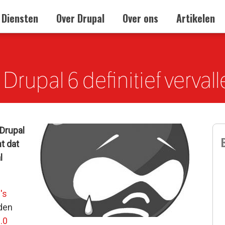
Diensten
Over Drupal
Over ons
Artikelen
rupal 6 definitief vervall
 Drupal
nt dat
l
's
den
.0