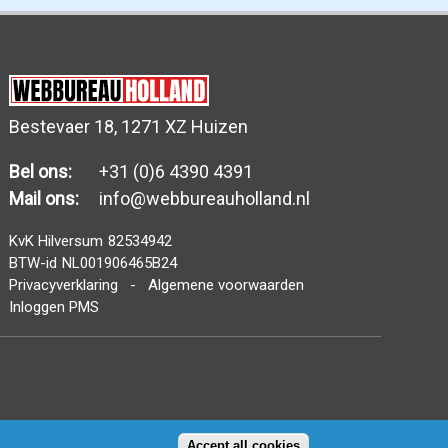
Bestevaer 18, 1271 XZ Huizen
Bel ons:
+31 (0)6 4390 4391
Mail ons:
info@webbureauholland.nl
KvK Hilversum
82534942
BTW-id
NL001906465B24
Privacyverklaring
-
Algemene voorwaarden
Inloggen PMS
Accept all cookies