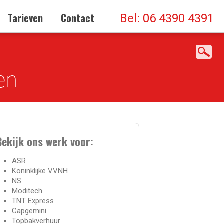
Gepost op 24 februari 2016
Tarieven
Contact
Bel: 06 4390 4391
en
Bekijk ons werk voor:
ASR
Koninklijke VVNH
NS
Moditech
TNT Express
Capgemini
Topbakverhuur