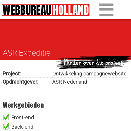
Overslaan en naar de algemene inhoud gaan
Ons werk
Diensten
ASR Expeditie
Over Drupal
Over ons
Project:
Ontwikkeling campagnewebsite
Opdrachtgever:
ASR Nederland
Artikelen
Tarieven
Werkgebieden
Contact
Front-end
Back-end