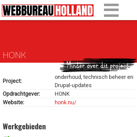
Overslaan en naar de algemene inhoud gaan
Ons werk
Diensten
HONK
Over Drupal
Over ons
onderhoud, technisch beheer en
Project:
Drupal-updates
Artikelen
Opdrachtgever:
HONK
Tarieven
Website:
honk.nu/
Contact
Werkgebieden