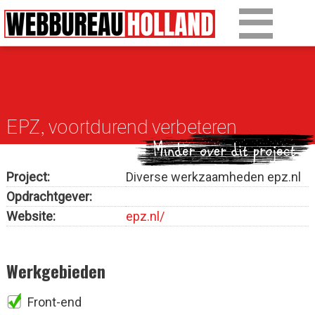
Overslaan en naar de algemene inhoud gaan
Ons werk
Diensten
EPZ, voortdurend verbeteren
Over Drupal
Over ons
Project:
Diverse werkzaamheden epz.nl
Opdrachtgever:
Artikelen
Website:
epz.nl/
Tarieven
Werkgebieden
Contact
Front-end