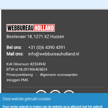
Bestevaer 18, 1271 XZ Huizen
Bel ons:
+31 (0)6 4390 4391
Mail ons:
info@webbureauholland.nl
KvK Hilversum
82534942
BTW-id
NL001906465B24
Privacyverklaring
-
Algemene voorwaarden
Inloggen PMS
Deze website gebruikt cookies
© Webbureau Holland B.V. 2006 - 2024
Door verder gebruik te maken van de website ga je akkoord met het gebruik