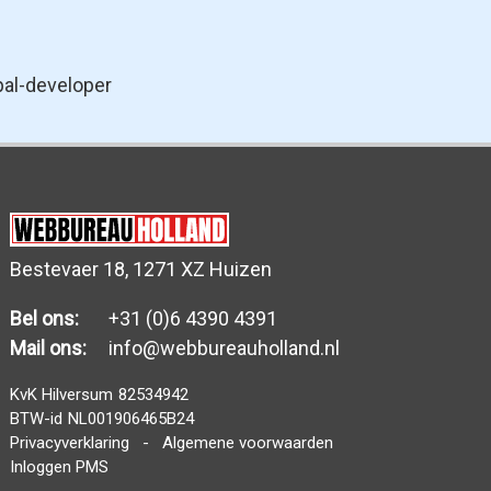
pal-developer
Bestevaer 18, 1271 XZ Huizen
Bel ons:
+31 (0)6 4390 4391
Mail ons:
info@webbureauholland.nl
KvK Hilversum
82534942
BTW-id
NL001906465B24
Privacyverklaring
-
Algemene voorwaarden
Inloggen PMS