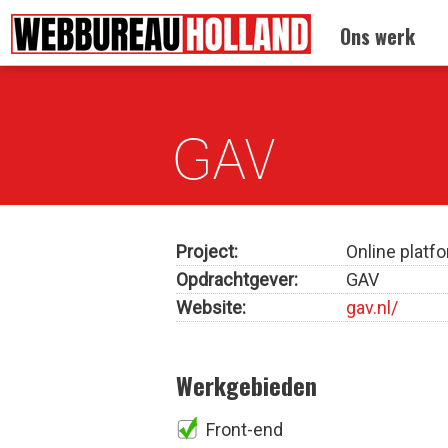
Terug naar:
Drupal portfolio
Ons werk
Overslaan en naar de algemene inhoud gaan
GAV
Project:
Online platf
Opdrachtgever:
GAV
Website:
gav.nl/
Werkgebieden
Front-end