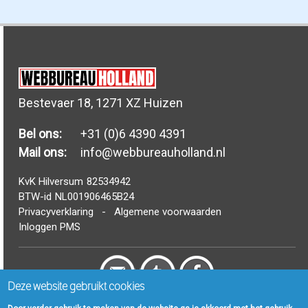
Bestevaer 18, 1271 XZ Huizen
Bel ons:
+31 (0)6 4390 4391
Mail ons:
info@webbureauholland.nl
KvK Hilversum
82534942
BTW-id
NL001906465B24
Privacyverklaring
-
Algemene voorwaarden
Inloggen PMS
Deze website gebruikt cookies
© Webbureau Holland B.V. 2006 - 2024