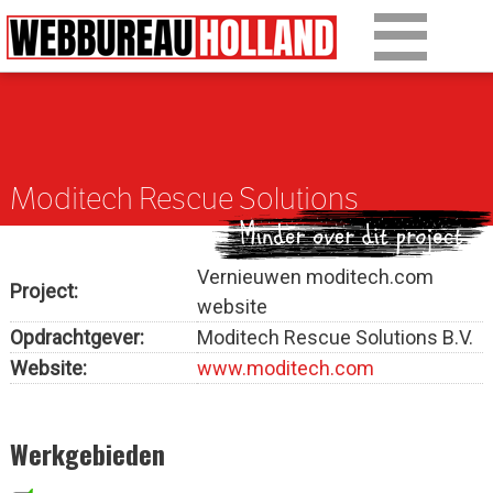
Overslaan en naar de algemene inhoud gaan
Ons werk
Diensten
Moditech Rescue Solutions
Over Drupal
Over ons
Vernieuwen moditech.com
Project:
website
Artikelen
Opdrachtgever:
Moditech Rescue Solutions B.V.
Tarieven
Website:
www.moditech.com
Contact
Werkgebieden