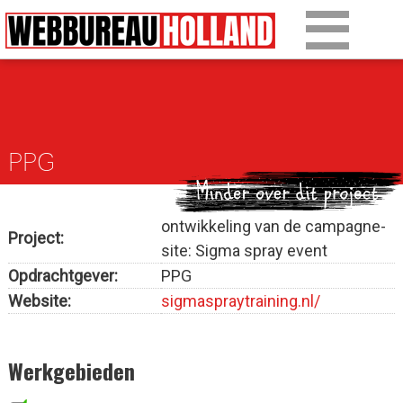
Overslaan en naar de algemene inhoud gaan
Ons werk
Diensten
PPG
Over Drupal
Over ons
ontwikkeling van de campagne-
Project:
site: Sigma spray event
Artikelen
Opdrachtgever:
PPG
Tarieven
Website:
sigmaspraytraining.nl/
Contact
Werkgebieden