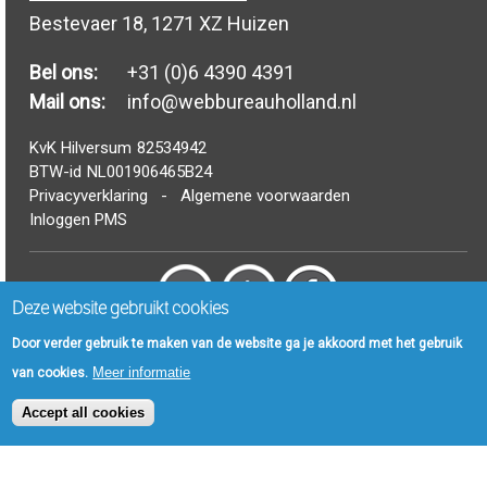
Bestevaer 18, 1271 XZ Huizen
Bel ons:
+31 (0)6 4390 4391
Mail ons:
info@webbureauholland.nl
KvK Hilversum
82534942
BTW-id
NL001906465B24
Privacyverklaring
-
Algemene voorwaarden
Inloggen PMS
Deze website gebruikt cookies
© Webbureau Holland B.V. 2006 - 2024
Door verder gebruik te maken van de website ga je akkoord met het gebruik
Meer informatie
van cookies.
FAQ
|
Drupal Woordenboek
|
Artikelen
|
Nieuws
|
Sitemap
Accept all cookies
x
DWB Internet heet nu Webbureau