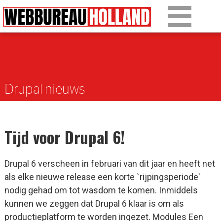
Overslaan en naar de algemene inhoud gaan
Ons werk
Diensten
Drupal nieuws
Over Drupal
Over ons
Tijd voor Drupal 6!
Artikelen
Tarieven
Drupal 6 verscheen in februari van dit jaar en heeft net
als elke nieuwe release een korte `rijpingsperiode`
Contact
nodig gehad om tot wasdom te komen. Inmiddels
kunnen we zeggen dat Drupal 6 klaar is om als
productieplatform te worden ingezet. Modules Een